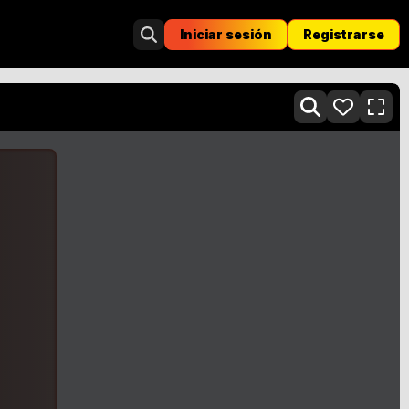
Iniciar sesión
Registrarse