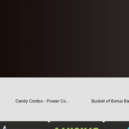
Candy Combo - Power Combo King Millions
Bucket of Bonus Ba
nuevo
nuevo