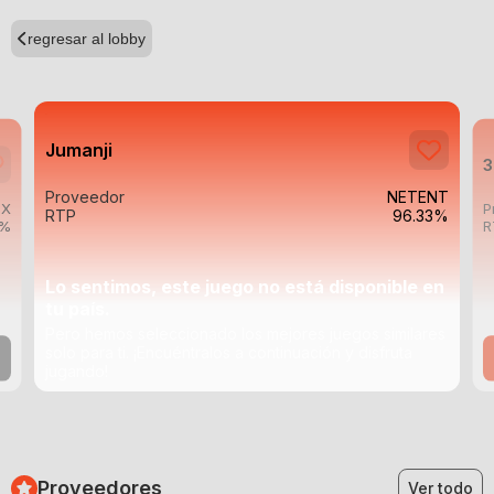
regresar al lobby
Jumanji
3
Proveedor
NETENT
IX
P
RTP
96.33%
2%
R
Lo sentimos, este juego no está disponible en
tu país.
Pero hemos seleccionado los mejores juegos similares
solo para ti. ¡Encuéntralos a continuación y disfruta
jugando!
Proveedores
Ver todo