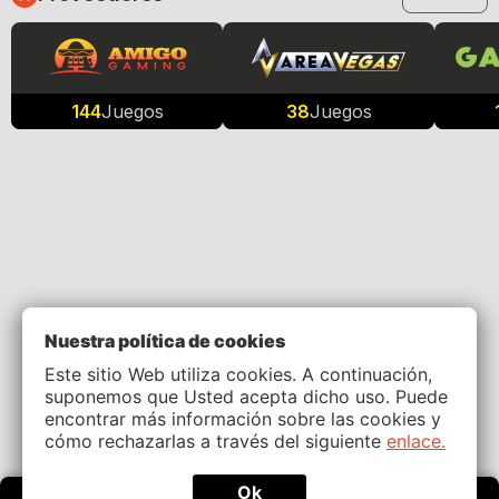
144
Juegos
38
Juegos
Nuestra política de cookies
Este sitio Web utiliza cookies. A continuación,
suponemos que Usted acepta dicho uso. Puede
encontrar más información sobre las cookies y
cómo rechazarlas a través del siguiente
enlace.
Ok