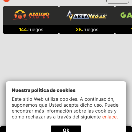
144
Juegos
38
Juegos
Nuestra política de cookies
Este sitio Web utiliza cookies. A continuación,
suponemos que Usted acepta dicho uso. Puede
encontrar más información sobre las cookies y
cómo rechazarlas a través del siguiente
enlace.
Ok