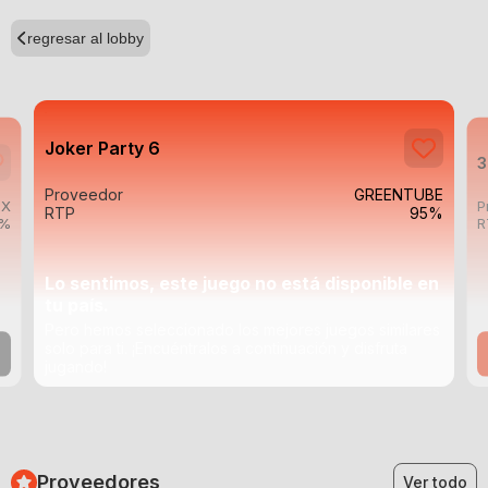
regresar al lobby
Joker Party 6
3
Proveedor
GREENTUBE
IX
P
RTP
95%
2%
R
Lo sentimos, este juego no está disponible en
tu país.
Pero hemos seleccionado los mejores juegos similares
solo para ti. ¡Encuéntralos a continuación y disfruta
jugando!
Proveedores
Ver todo