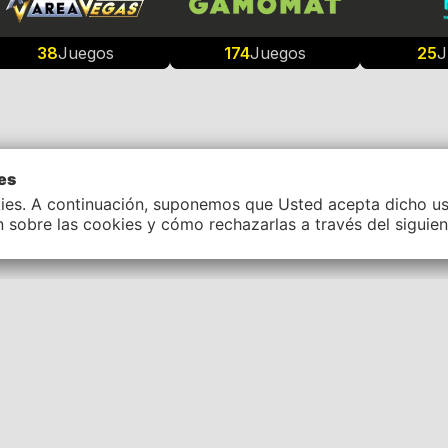
38
Juegos
174
Juegos
25
J
ies
okies. A continuación, suponemos que Usted acepta dicho u
 sobre las cookies y cómo rechazarlas a través del siguie