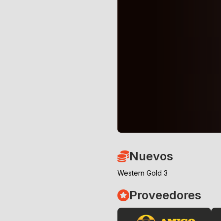
Nuevos
Western Gold 3
exclusivo
Proveedores