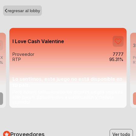
regresar al lobby
I Love Cash Valentine
3
Proveedor
7777
IX
P
RTP
95.31%
2%
R
Lo sentimos, este juego no está disponible en
tu país.
Pero hemos seleccionado los mejores juegos similares
solo para ti. ¡Encuéntralos a continuación y disfruta
jugando!
Proveedores
Ver todo