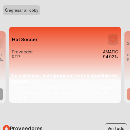
regresar al lobby
Hot Soccer
3
Proveedor
AMATIC
IX
P
RTP
94.92%
2%
R
Lo sentimos, este juego no está disponible en
tu país.
Pero hemos seleccionado los mejores juegos similares
solo para ti. ¡Encuéntralos a continuación y disfruta
jugando!
Proveedores
Ver todo