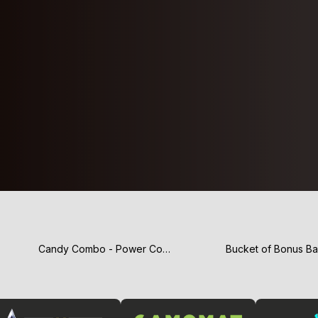
Candy Combo - Power Combo King Millions
Bucket of Bonus Ba
nuevo
nuevo