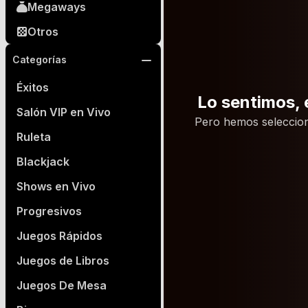
Megaways
Otros
Categorías
Éxitos
Lo sentimos, 
Salón VIP en Vivo
Pero hemos selecciona
Ruleta
Blackjack
Shows en Vivo
Progresivos
Juegos Rápidos
Juegos de Libros
Juegos De Mesa