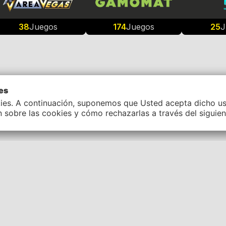
38
Juegos
174
Juegos
25
J
ies
okies. A continuación, suponemos que Usted acepta dicho u
 sobre las cookies y cómo rechazarlas a través del siguie