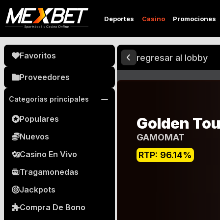
Deportes
Casino
Promociones
Favoritos
regresar al lobby
Proveedores
Categorías principales
Populares
Golden To
Nuevos
GAMOMAT
Casino En Vivo
RTP
:
96.14%
Tragamonedas
Jackpots
Compra De Bono