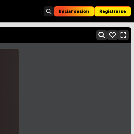
Iniciar sesión
Registrarse