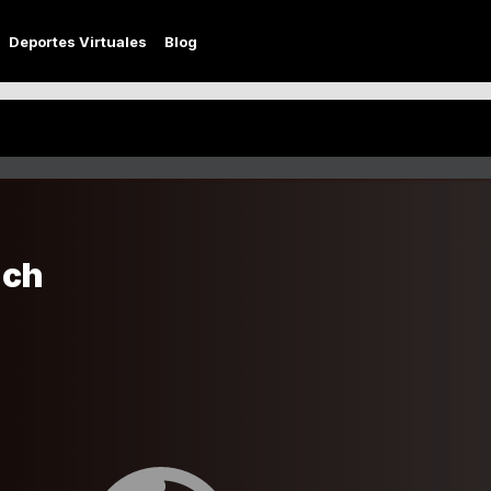
Deportes Virtuales
Blog
uch