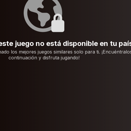
este juego no está disponible en tu paí
do los mejores juegos similares solo para ti. ¡Encuéntralo
continuación y disfruta jugando!