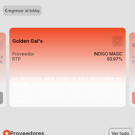
regresar al lobby
Golden Gal's
3
Proveedor
INDIGO MAGIC
IX
P
RTP
93.97%
2%
R
Lo sentimos, este juego no está disponible en
tu país.
Pero hemos seleccionado los mejores juegos similares
solo para ti. ¡Encuéntralos a continuación y disfruta
jugando!
Proveedores
Ver todo