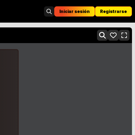
Iniciar sesión
Registrarse