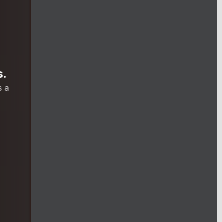
s.
s a