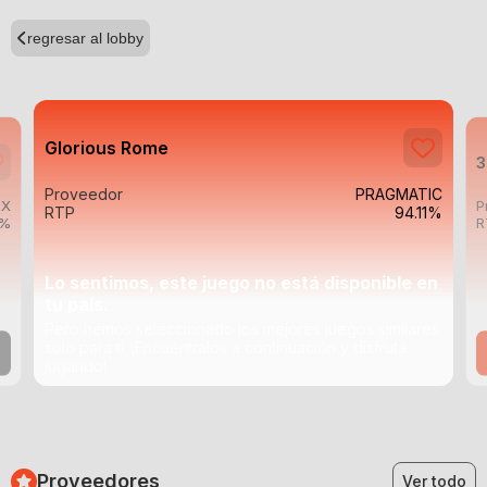
regresar al lobby
Glorious Rome
3
Proveedor
PRAGMATIC
IX
P
RTP
94.11%
2%
R
Lo sentimos, este juego no está disponible en
tu país.
Pero hemos seleccionado los mejores juegos similares
solo para ti. ¡Encuéntralos a continuación y disfruta
jugando!
Proveedores
Ver todo