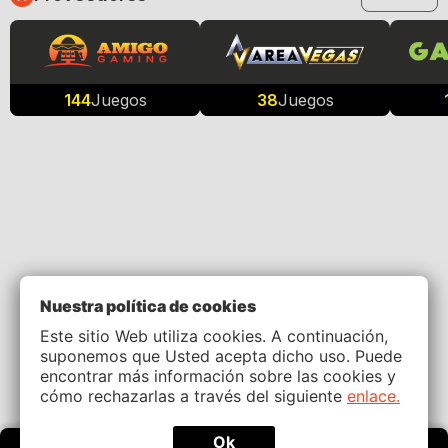
144
Juegos
38
Juegos
Nuestra política de cookies
Este sitio Web utiliza cookies. A continuación,
suponemos que Usted acepta dicho uso. Puede
encontrar más información sobre las cookies y
cómo rechazarlas a través del siguiente
enlace.
Ok