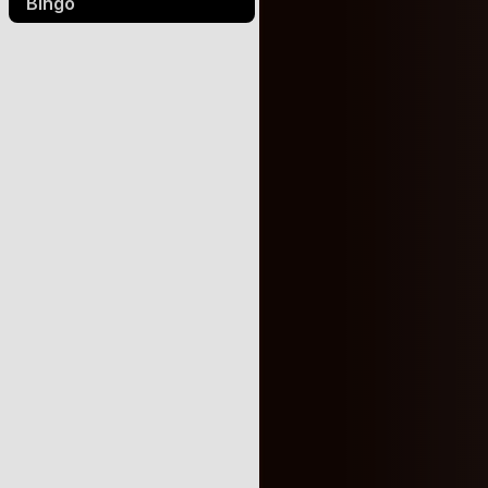
Bingo