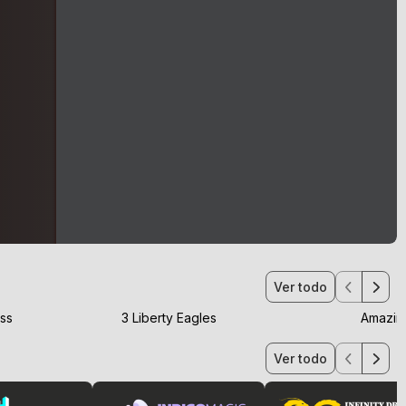
Ver todo
ss
3 Liberty Eagles
Amazin
nuevo
nuev
Ver todo