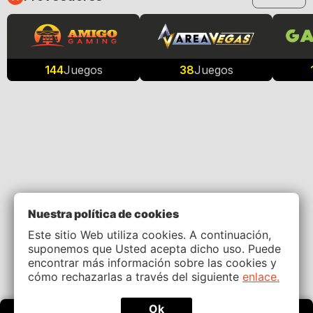
144
Juegos
38
Juegos
Nuestra política de cookies
Este sitio Web utiliza cookies. A continuación,
suponemos que Usted acepta dicho uso. Puede
encontrar más información sobre las cookies y
cómo rechazarlas a través del siguiente
enlace.
Ok