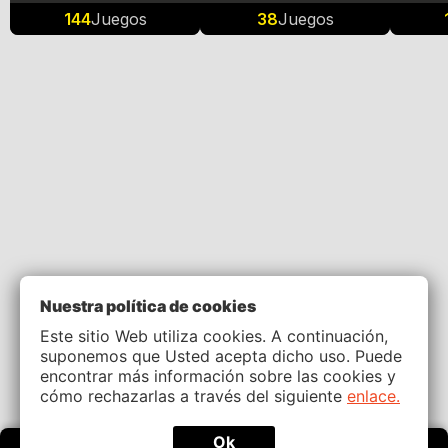
144
Juegos
38
Juegos
Nuestra política de cookies
Este sitio Web utiliza cookies. A continuación,
suponemos que Usted acepta dicho uso. Puede
encontrar más información sobre las cookies y
cómo rechazarlas a través del siguiente
enlace.
Ok