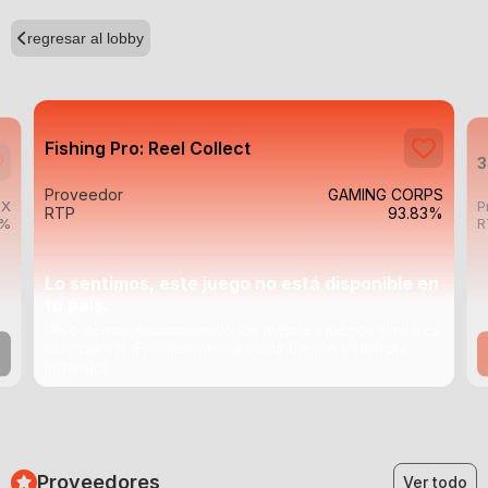
regresar al lobby
Fishing Pro: Reel Collect
3
Proveedor
GAMING CORPS
IX
P
RTP
93.83%
2%
R
Lo sentimos, este juego no está disponible en
tu país.
Pero hemos seleccionado los mejores juegos similares
solo para ti. ¡Encuéntralos a continuación y disfruta
jugando!
Proveedores
Ver todo