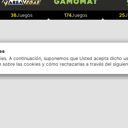
38
Juegos
174
Juegos
25
J
ies
okies. A continuación, suponemos que Usted acepta dicho u
 sobre las cookies y cómo rechazarlas a través del siguie