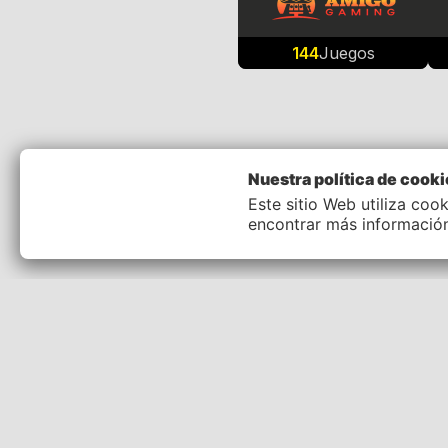
144
Juegos
Nuestra política de cook
Este sitio Web utiliza co
encontrar más información