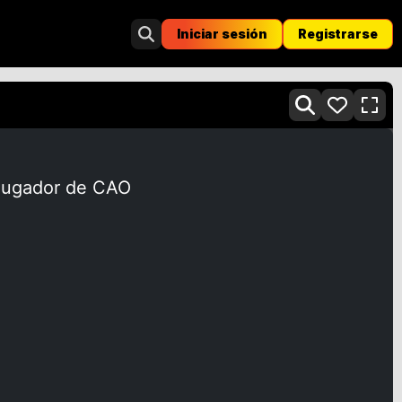
Iniciar sesión
Registrarse