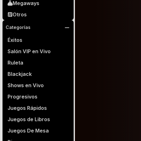
Megaways
Otros
Categorías
Éxitos
Salón VIP en Vivo
Ruleta
Blackjack
Shows en Vivo
Progresivos
Juegos Rápidos
Juegos de Libros
Juegos De Mesa