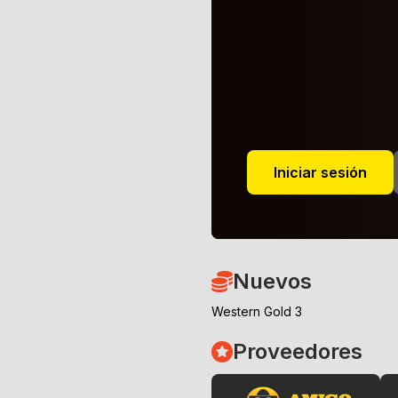
Iniciar sesión
Nuevos
Western Gold 3
exclusivo
Proveedores