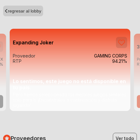
regresar al lobby
Expanding Joker
3
Proveedor
GAMING CORPS
IX
P
RTP
94.21%
2%
R
Lo sentimos, este juego no está disponible en
tu país.
Pero hemos seleccionado los mejores juegos similares
solo para ti. ¡Encuéntralos a continuación y disfruta
jugando!
Proveedores
Ver todo