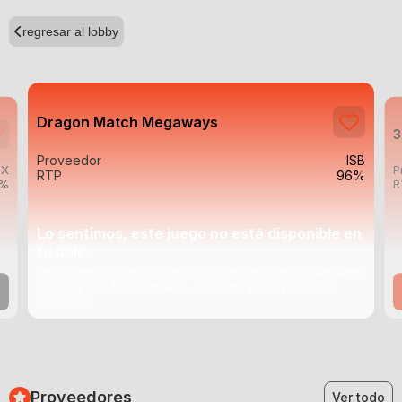
regresar al lobby
Dragon Match Megaways
3
Proveedor
ISB
IX
P
RTP
96%
2%
R
Lo sentimos, este juego no está disponible en
tu país.
Pero hemos seleccionado los mejores juegos similares
solo para ti. ¡Encuéntralos a continuación y disfruta
jugando!
Proveedores
Ver todo