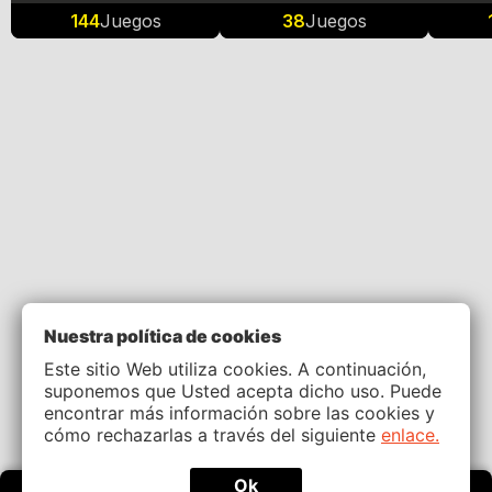
144
Juegos
38
Juegos
Nuestra política de cookies
Este sitio Web utiliza cookies. A continuación,
suponemos que Usted acepta dicho uso. Puede
encontrar más información sobre las cookies y
cómo rechazarlas a través del siguiente
enlace.
Ok