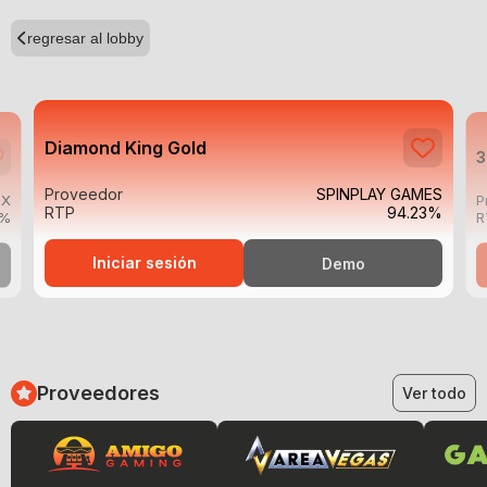
regresar al lobby
Diamond King Gold
3
Proveedor
SPINPLAY GAMES
IX
P
RTP
94.23%
2%
R
Iniciar sesión
Demo
Proveedores
Ver todo