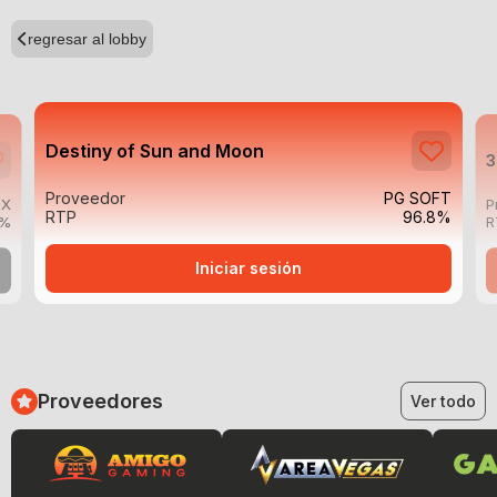
regresar al lobby
Destiny of Sun and Moon
3
Proveedor
PG SOFT
IX
P
RTP
96.8%
2%
R
Iniciar sesión
Proveedores
Ver todo