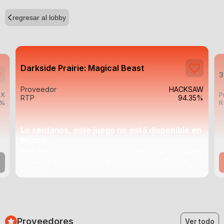
regresar al lobby
Darkside Prairie: Magical Beast
3
Proveedor
HACKSAW
IX
P
RTP
94.35%
2%
R
Lo sentimos, este juego no está disponible en
tu país.
Pero hemos seleccionado los mejores juegos similares
solo para ti. ¡Encuéntralos a continuación y disfruta
jugando!
Proveedores
Ver todo