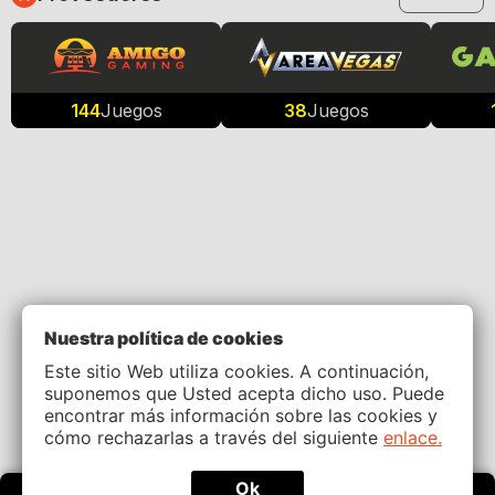
144
Juegos
38
Juegos
Nuestra política de cookies
Este sitio Web utiliza cookies. A continuación,
suponemos que Usted acepta dicho uso. Puede
encontrar más información sobre las cookies y
cómo rechazarlas a través del siguiente
enlace.
Ok