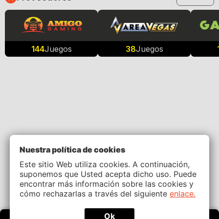
144
Juegos
38
Juegos
Nuestra política de cookies
Este sitio Web utiliza cookies. A continuación,
suponemos que Usted acepta dicho uso. Puede
encontrar más información sobre las cookies y
cómo rechazarlas a través del siguiente
enlace.
Ok