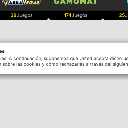
38
Juegos
174
Juegos
25
J
ies
okies. A continuación, suponemos que Usted acepta dicho u
 sobre las cookies y cómo rechazarlas a través del siguie