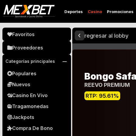
Deportes
Casino
Promociones
Favoritos
regresar al lobby
Proveedores
Categorías principales
Populares
Bongo Safa
Nuevos
REEVO PREMIUM
Casino En Vivo
RTP
:
95.61%
Tragamonedas
Jackpots
Compra De Bono