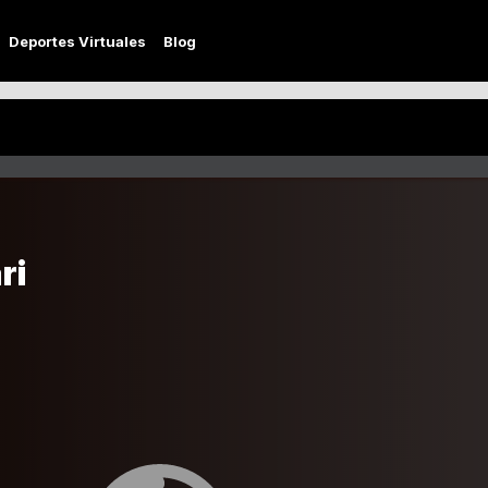
Deportes Virtuales
Blog
ri