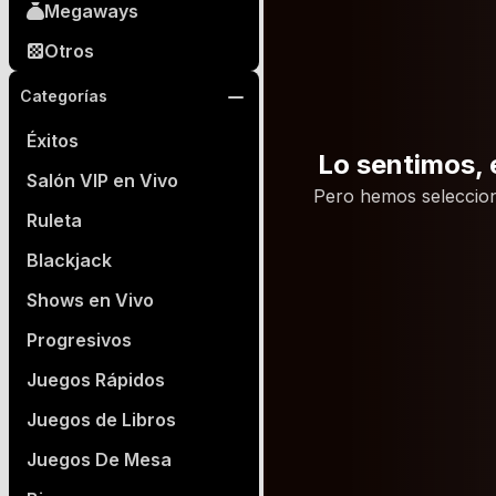
Megaways
Otros
Categorías
Éxitos
Lo sentimos, 
Salón VIP en Vivo
Pero hemos selecciona
Ruleta
Blackjack
Shows en Vivo
Progresivos
Juegos Rápidos
Juegos de Libros
Juegos De Mesa