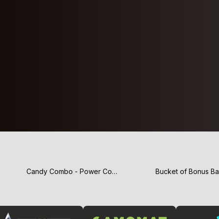
Candy Combo - Power Combo King Millions
Bucket of Bonus Ba
nuevo
nuevo