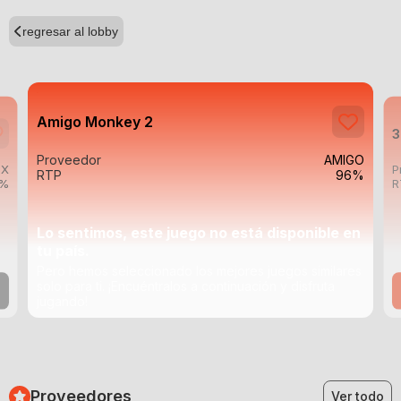
regresar al lobby
Amigo Monkey 2
3
Proveedor
AMIGO
IX
P
RTP
96%
2%
R
Lo sentimos, este juego no está disponible en
tu país.
Pero hemos seleccionado los mejores juegos similares
solo para ti. ¡Encuéntralos a continuación y disfruta
jugando!
Proveedores
Ver todo