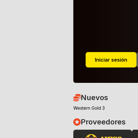
Iniciar sesión
Nuevos
Western Gold 3
exclusivo
Proveedores