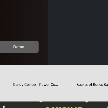
Demo
Candy Combo - Power Combo King Millions
Bucket of Bonus Ba
nuevo
nuevo