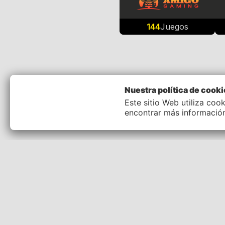
144
Juegos
Nuestra política de cook
Este sitio Web utiliza co
encontrar más información