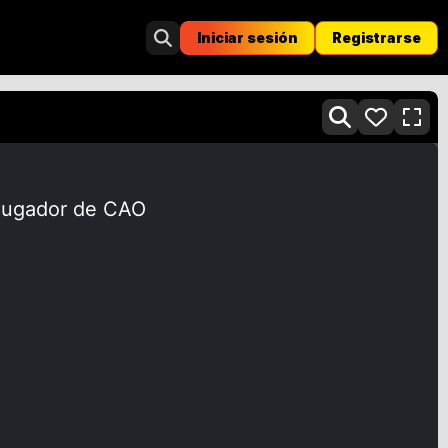
Iniciar sesión
Registrarse