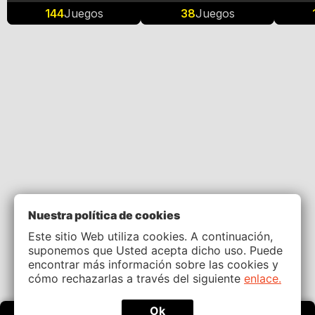
144
Juegos
38
Juegos
Nuestra política de cookies
Este sitio Web utiliza cookies. A continuación,
suponemos que Usted acepta dicho uso. Puede
encontrar más información sobre las cookies y
cómo rechazarlas a través del siguiente
enlace.
Ok