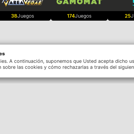
38
Juegos
174
Juegos
25
J
ies
okies. A continuación, suponemos que Usted acepta dicho u
 sobre las cookies y cómo rechazarlas a través del siguie