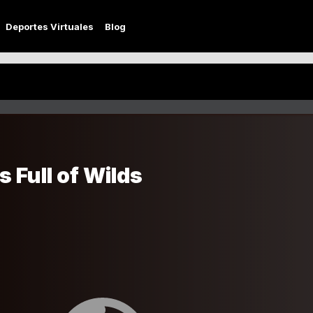
Deportes Virtuales
Blog
 Full of Wilds