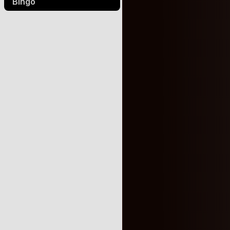
Bingo