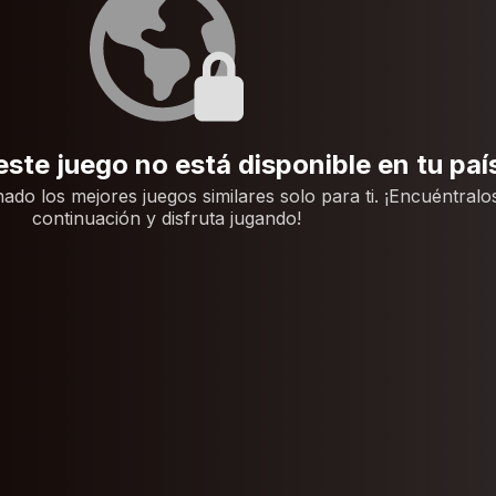
este juego no está disponible en tu paí
do los mejores juegos similares solo para ti. ¡Encuéntralo
continuación y disfruta jugando!