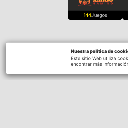
144
Juegos
Nuestra política de cook
Este sitio Web utiliza co
encontrar más información