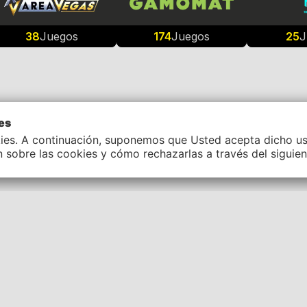
38
Juegos
174
Juegos
25
J
ies
okies. A continuación, suponemos que Usted acepta dicho u
 sobre las cookies y cómo rechazarlas a través del siguie