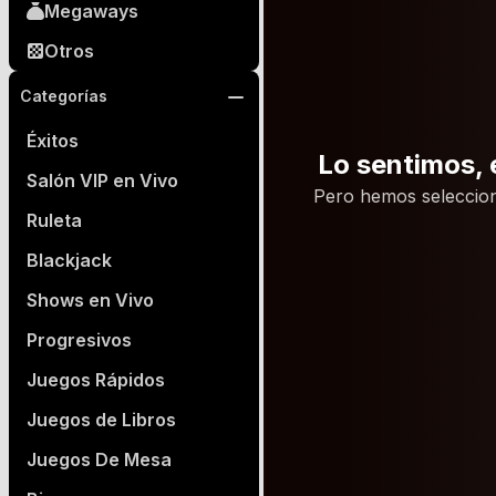
Megaways
Otros
Categorías
Éxitos
Lo sentimos, 
Salón VIP en Vivo
Pero hemos selecciona
Ruleta
Blackjack
Shows en Vivo
Progresivos
Juegos Rápidos
Juegos de Libros
Juegos De Mesa