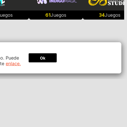
uegos
61
Juegos
34
Juegos
so. Puede
Ok
nte
enlace.