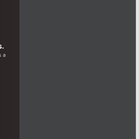
s.
s a