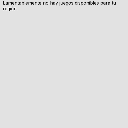
Lamentablemente no hay juegos disponibles para tu
región.