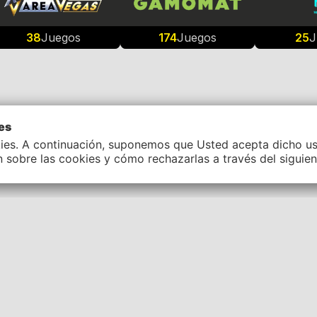
38
Juegos
174
Juegos
25
J
ies
okies. A continuación, suponemos que Usted acepta dicho u
 sobre las cookies y cómo rechazarlas a través del siguie