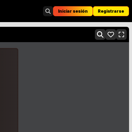
Iniciar sesión
Registrarse