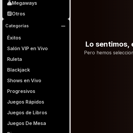
Megaways
Otros
Categorías
Éxitos
Lo sentimos, 
Salón VIP en Vivo
Pero hemos selecciona
Ruleta
Blackjack
Shows en Vivo
Progresivos
Juegos Rápidos
Juegos de Libros
Juegos De Mesa