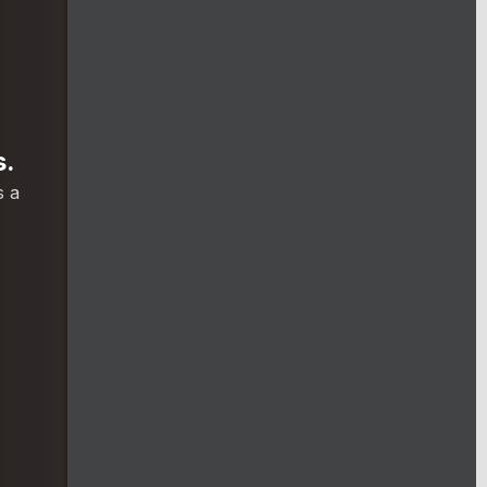
s.
s a