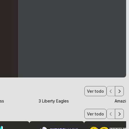
Ver todo
ss
3 Liberty Eagles
Amazin
nuevo
nuev
Ver todo