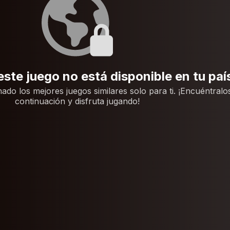
este juego no está disponible en tu paí
do los mejores juegos similares solo para ti. ¡Encuéntralo
continuación y disfruta jugando!