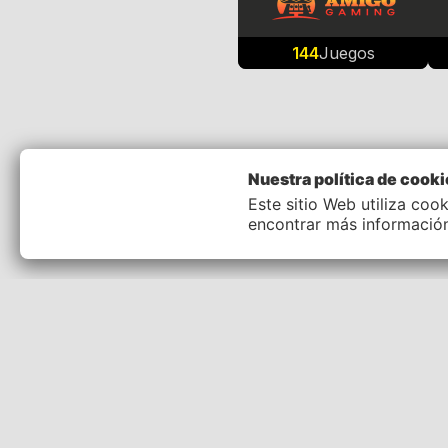
144
Juegos
Nuestra política de cook
Este sitio Web utiliza co
encontrar más información