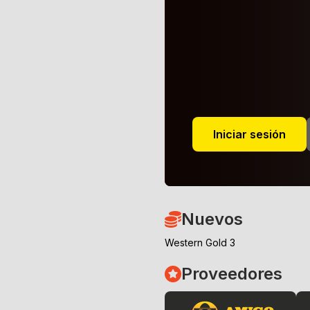
Iniciar sesión
Nuevos
Western Gold 3
exclusivo
Proveedores