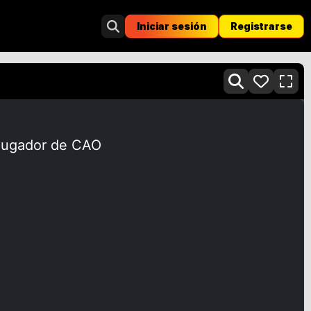
Iniciar sesión
Registrarse