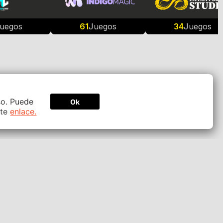
uegos
61
Juegos
34
Juegos
so. Puede
Ok
nte
enlace.