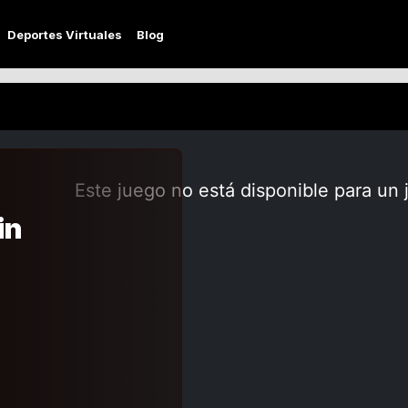
Deportes Virtuales
Blog
in