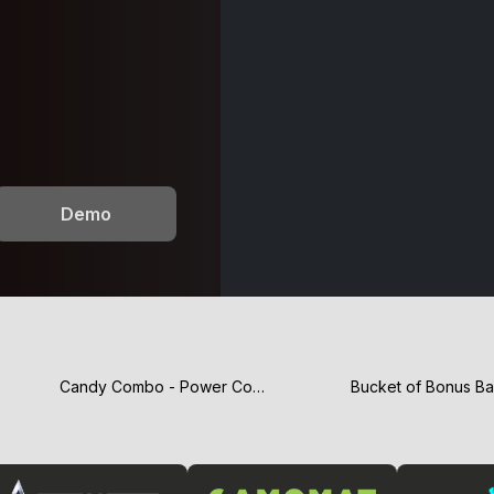
Demo
Candy Combo - Power Combo King Millions
Bucket of Bonus Ba
nuevo
nuevo