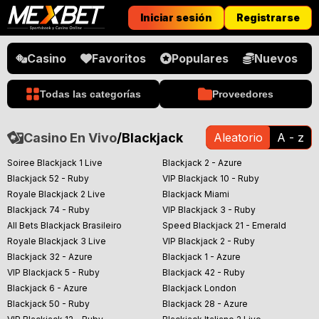
Iniciar sesión
Registrarse
Casino
Favoritos
Populares
Nuevos
Todas las categorías
Proveedores
Casino En Vivo
/
Blackjack
Aleatorio
A - z
Soiree Blackjack 1 Live
Blackjack 2 - Azure
Blackjack 52 - Ruby
VIP Blackjack 10 - Ruby
Royale Blackjack 2 Live
Blackjack Miami
Blackjack 74 - Ruby
VIP Blackjack 3 - Ruby
All Bets Blackjack Brasileiro
Speed Blackjack 21 - Emerald
Royale Blackjack 3 Live
VIP Blackjack 2 - Ruby
Blackjack 32 - Azure
Blackjack 1 - Azure
VIP Blackjack 5 - Ruby
Blackjack 42 - Ruby
Blackjack 6 - Azure
Blackjack London
Blackjack 50 - Ruby
Blackjack 28 - Azure