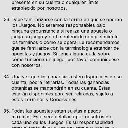
presente en su cuenta o cualquier límite
establecido por nosotros.
Debe familiarizarse con la forma en que se operan
los Juegos. No seremos responsables bajo
ninguna circunstancia si realiza una apuesta o
juega un juego y no ha entendido completamente
los términos o cómo se opera. Le recomendamos
que se familiarice con la terminología estándar de
apuestas y juegos. Si tiene alguna duda sobre
cómo funciona un juego, por favor comuníquese
con nosotros.
Una vez que las ganancias estén disponibles en su
cuenta, podrá retirarlas. Todas las ganancias
obtenidas se mantendrán en su cuenta. Estas
estarán disponibles para ser retiradas, sujeto a
estos Términos y Condiciones.
Todas las apuestas están sujetas a pagos
máximos. Esto será detallado por nosotros en
cada uno de los Juegos. Es su responsabilidad