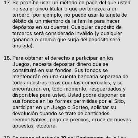
Se prohíbe usar un método de pago del que usted
no sea el único titular o que pertenezca a un
tercero (por ejemplo, no puede usar la tarjeta de
débito de un miembro de la familia para hacer
depósitos en su cuenta). Cualquier depósito de
terceros será considerado inválido (y cualquier
ganancia o premio que surja del depósito será
anulada).
Para obtener el derecho a participar en los
Juegos, necesita depositar dinero que se
constituirá en sus fondos. Sus fondos se
mantendrán en una cuenta bancaria separada de
todas nuestras otras cuentas comerciales, y se
encontrarán en, todo momento, resguardados y
disponibles para usted. Usted podrá disponer de
sus fondos en las formas permitidas por el Sitio,
participar en un Juego o Sorteo, solicitar su
devolución cuando se trate de cantidades
reembolsables, pago de premios, cruce de nuevas
apuestas, etcétera.