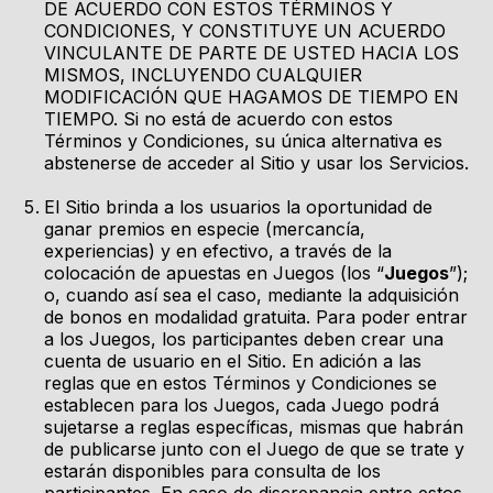
DE ACUERDO CON ESTOS TÉRMINOS Y
CONDICIONES, Y CONSTITUYE UN ACUERDO
VINCULANTE DE PARTE DE USTED HACIA LOS
MISMOS, INCLUYENDO CUALQUIER
MODIFICACIÓN QUE HAGAMOS DE TIEMPO EN
TIEMPO. Si no está de acuerdo con estos
Términos y Condiciones, su única alternativa es
abstenerse de acceder al Sitio y usar los Servicios.
El Sitio brinda a los usuarios la oportunidad de
ganar premios en especie (mercancía,
experiencias) y en efectivo, a través de la
colocación de apuestas en Juegos (los “
Juegos
”);
o, cuando así sea el caso, mediante la adquisición
de bonos en modalidad gratuita. Para poder entrar
a los Juegos, los participantes deben crear una
cuenta de usuario en el Sitio. En adición a las
reglas que en estos Términos y Condiciones se
establecen para los Juegos, cada Juego podrá
sujetarse a reglas específicas, mismas que habrán
de publicarse junto con el Juego de que se trate y
estarán disponibles para consulta de los