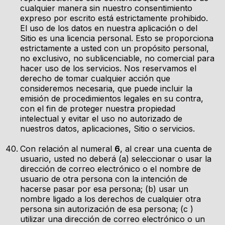
cualquier manera sin nuestro consentimiento
expreso por escrito está estrictamente prohibido.
El uso de los datos en nuestra aplicación o del
Sitio es una licencia personal. Esto se proporciona
estrictamente a usted con un propósito personal,
no exclusivo, no sublicenciable, no comercial para
hacer uso de los servicios. Nos reservamos el
derecho de tomar cualquier acción que
consideremos necesaria, que puede incluir la
emisión de procedimientos legales en su contra,
con el fin de proteger nuestra propiedad
intelectual y evitar el uso no autorizado de
nuestros datos, aplicaciones, Sitio o servicios.
Con relación al numeral
6
, al crear una cuenta de
usuario, usted no deberá (a) seleccionar o usar la
dirección de correo electrónico o el nombre de
usuario de otra persona con la intención de
hacerse pasar por esa persona; (b) usar un
nombre ligado a los derechos de cualquier otra
persona sin autorización de esa persona; (c )
utilizar una dirección de correo electrónico o un