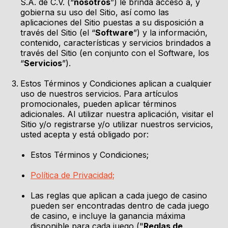
S.A. de C.V. (“
nosotros
”) le brinda acceso a, y
gobierna su uso del Sitio, así como las
aplicaciones del Sitio puestas a su disposición a
través del Sitio (el “
Software
”) y la información,
contenido, características y servicios brindados a
través del Sitio (en conjunto con el Software, los
“
Servicios
”).
Estos Términos y Condiciones aplican a cualquier
uso de nuestros servicios. Para artículos
promocionales, pueden aplicar términos
adicionales. Al utilizar nuestra aplicación, visitar el
Sitio y/o registrarse y/o utilizar nuestros servicios,
usted acepta y está obligado por:
Estos Términos y Condiciones;
Política de Privacidad;
Las reglas que aplican a cada juego de casino
pueden ser encontradas dentro de cada juego
de casino, e incluye la ganancia máxima
disponible para cada juego ("
Reglas de