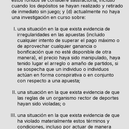
estos fondos se considere satisfactoria, incluso
cuando los depósitos se hayan realizado y retirado
de inmediato sin juego; y (d) actualmente no haya
una investigación en curso sobre:
una situación en la que exista evidencia de
irregularidades en las apuestas (incluido
cualquier intento de superar el pago máximo o
de aprovechar cualquier ganancia o
bonificación que no esté disponible de otra
manera), el precio haya sido manipulado, haya
tenido lugar el arreglo o amaño de partidos, si
se sospecha que un individuo o individuos
actúan en forma conspirativa o en conjunto
con respecto a una apuesta;
una situación en la que exista evidencia de que
las reglas de un organismo rector de deportes
hayan sido violadas; o
una situación en la que exista evidencia de que
ha violado materialmente estos términos y
condiciones, incluso por actuar de manera