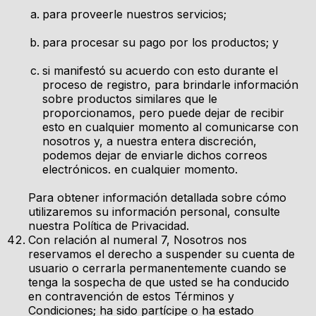
para proveerle nuestros servicios;
para procesar su pago por los productos; y
si manifestó su acuerdo con esto durante el
proceso de registro, para brindarle información
sobre productos similares que le
proporcionamos, pero puede dejar de recibir
esto en cualquier momento al comunicarse con
nosotros y, a nuestra entera discreción,
podemos dejar de enviarle dichos correos
electrónicos. en cualquier momento.
Para obtener información detallada sobre cómo
utilizaremos su información personal, consulte
nuestra Política de Privacidad.
Con relación al numeral 7, Nosotros nos
reservamos el derecho a suspender su cuenta de
usuario o cerrarla permanentemente cuando se
tenga la sospecha de que usted se ha conducido
en contravención de estos Términos y
Condiciones; ha sido partícipe o ha estado