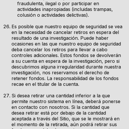
fraudulenta, ilegal o por participar en
actividades inapropiadas (incluidas trampas,
colusión o actividades delictivas).
Es posible que nuestro equipo de seguridad se vea
en la necesidad de cancelar retiros en espera del
resultado de una investigación. Puede haber
ocasiones en las que nuestro equipo de seguridad
deba cancelar los retiros para llevar a cabo
controles adicionales. Estos fondos se devolverán
a su cuenta en espera de la investigación, pero si
descubrimos alguna irregularidad durante nuestra
investigación, nos reservamos el derecho de
retener fondos. La responsabilidad de los fondos
recae en el titular de la cuenta.
Si desea retirar una cantidad inferior a la que
permite nuestro sistema en línea, deberá ponerse
en contacto con nosotros. Si la cantidad que
desea retirar está por debajo de la cantidad
aceptada a través del Sitio, que se le mostrará en
el momento de la retirada, aún podrá retirar sus