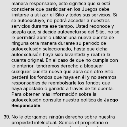
manera responsable, esto significa que si está
consciente que participar en los Juegos debe
limitarse a utilizar el Sitio y todos sus servicios. Si
se autoexcluye, no podrá acceder a nuestros
servicios durante ese tiempo. Usted reconoce y
acepta que, si decide autoexcluirse del Sitio, no se
le permitirá abrir o utilizar una nueva cuenta de
ninguna otra manera durante su período de
autoexclusión seleccionado, hasta que dicha
autoexclusión haya sido levantada y reabra la
cuenta original. En el caso de que no cumpla con
lo anterior, tendremos derecho a bloquear
cualquier cuenta nueva que abra con otro Sitio,
perderá los fondos que haya en él y no seremos
responsables de reembolsarle los fondos que
haya apostado o ganado a través de tal cuenta.
Para obtener más información sobre la
autoexclusión consulte nuestra política de
Juego
Responsable
.
No le otorgamos ningún derecho sobre nuestra
propiedad intelectual. Somos el propietario o