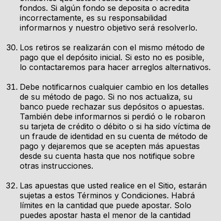
fondos. Si algún fondo se deposita o acredita
incorrectamente, es su responsabilidad
informarnos y nuestro objetivo será resolverlo.
Los retiros se realizarán con el mismo método de
pago que el depósito inicial. Si esto no es posible,
lo contactaremos para hacer arreglos alternativos.
Debe notificarnos cualquier cambio en los detalles
de su método de pago. Si no nos actualiza, su
banco puede rechazar sus depósitos o apuestas.
También debe informarnos si perdió o le robaron
su tarjeta de crédito o débito o si ha sido víctima de
un fraude de identidad en su cuenta de método de
pago y dejaremos que se acepten más apuestas
desde su cuenta hasta que nos notifique sobre
otras instrucciones.
Las apuestas que usted realice en el Sitio, estarán
sujetas a estos Términos y Condiciones. Habrá
límites en la cantidad que puede apostar. Solo
puedes apostar hasta el menor de la cantidad