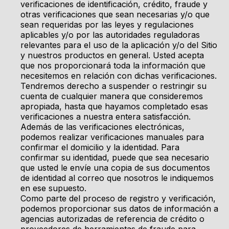
verificaciones de identificación, crédito, fraude y
otras verificaciones que sean necesarias y/o que
sean requeridas por las leyes y regulaciones
aplicables y/o por las autoridades reguladoras
relevantes para el uso de la aplicación y/o del Sitio
y nuestros productos en general. Usted acepta
que nos proporcionará toda la información que
necesitemos en relación con dichas verificaciones.
Tendremos derecho a suspender o restringir su
cuenta de cualquier manera que consideremos
apropiada, hasta que hayamos completado esas
verificaciones a nuestra entera satisfacción.
Además de las verificaciones electrónicas,
podemos realizar verificaciones manuales para
confirmar el domicilio y la identidad. Para
confirmar su identidad, puede que sea necesario
que usted le envíe una copia de sus documentos
de identidad al correo que nosotros le indiquemos
en ese supuesto.
Como parte del proceso de registro y verificación,
podemos proporcionar sus datos de información a
agencias autorizadas de referencia de crédito o