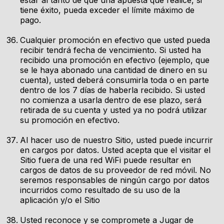
estar al tanto de que una apuesta que realice, si
tiene éxito, pueda exceder el límite máximo de
pago.
Cualquier promoción en efectivo que usted pueda
recibir tendrá fecha de vencimiento. Si usted ha
recibido una promoción en efectivo (ejemplo, que
se le haya abonado una cantidad de dinero en su
cuenta), usted deberá consumirla toda o en parte
dentro de los 7 días de haberla recibido. Si usted
no comienza a usarla dentro de ese plazo, será
retirada de su cuenta y usted ya no podrá utilizar
su promoción en efectivo.
Al hacer uso de nuestro Sitio, usted puede incurrir
en cargos por datos. Usted acepta que el visitar el
Sitio fuera de una red WiFi puede resultar en
cargos de datos de su proveedor de red móvil. No
seremos responsables de ningún cargo por datos
incurridos como resultado de su uso de la
aplicación y/o el Sitio
Usted reconoce y se compromete a Jugar de