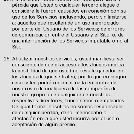
pérdida que Usted o cualquier tercero alegue o
considere le fueron causados en conexión con su
uso de los Servicios; incluyendo, pero sin limitarse
a: aquellos que resulten de un uso inapropiado
por parte del Usuario de los Servicios; de errores
de comunicación entre el Usuario y el Sitio; o, de
una interrupción de los Servicios imputable o no al
Sitio.
Al utilizar nuestros servicios, usted manifiesta ser
consciente de que el acceso a los Juegos implica
la posibilidad de que usted no resulte ganador en
los Juegos de que se traten, por lo que en ningún
caso usted podrá reclamar nada en contra de
nosotros o de cualquiera de las compañías de
nuestro grupo o de cualquiera de nuestros
respectivos directores, funcionarios o empleados.
De igual forma, nosotros no somos responsable
de cualquier pérdida, daño, menoscabo o
afectación en la que usted incurra por el uso o
aceptación de algún premio.