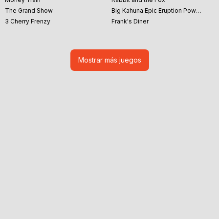
The Grand Show
Big Kahuna Epic Eruption Power Combo
3 Cherry Frenzy
Frank's Diner
Mostrar más juegos