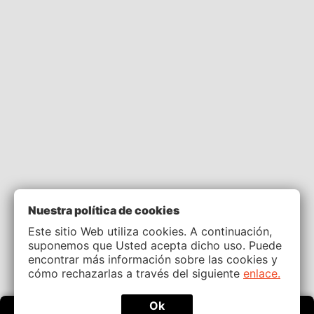
Nuestra política de cookies
Este sitio Web utiliza cookies. A continuación,
suponemos que Usted acepta dicho uso. Puede
encontrar más información sobre las cookies y
cómo rechazarlas a través del siguiente
enlace.
Ok